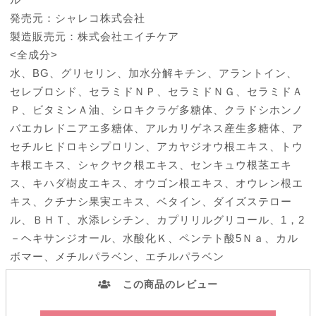
発売元：シャレコ株式会社
製造販売元：株式会社エイチケア
<全成分>
水、BG、グリセリン、加水分解キチン、アラントイン、
セレブロシド、セラミドＮＰ、セラミドＮＧ、セラミドＡ
Ｐ、ビタミンＡ油、シロキクラゲ多糖体、クラドシホンノ
バエカレドニアエ多糖体、アルカリゲネス産生多糖体、ア
セチルヒドロキシプロリン、アカヤジオウ根エキス、トウ
キ根エキス、シャクヤク根エキス、センキュウ根茎エキ
ス、キハダ樹皮エキス、オウゴン根エキス、オウレン根エ
キス、クチナシ果実エキス、ベタイン、ダイズステロー
ル、ＢＨＴ、水添レシチン、カプリリルグリコール、1，2
－ヘキサンジオール、水酸化Ｋ、ペンテト酸5Ｎａ、カル
ボマー、メチルパラベン、エチルパラベン
この商品のレビュー