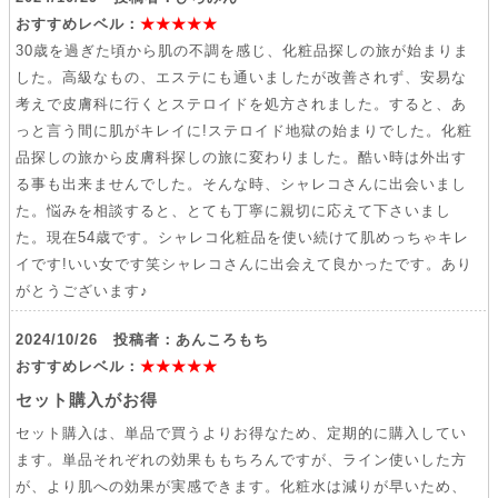
おすすめレベル：
★★★★★
30歳を過ぎた頃から肌の不調を感じ、化粧品探しの旅が始まりま
した。高級なもの、エステにも通いましたが改善されず、安易な
考えで皮膚科に行くとステロイドを処方されました。すると、あ
っと言う間に肌がキレイに!ステロイド地獄の始まりでした。化粧
品探しの旅から皮膚科探しの旅に変わりました。酷い時は外出す
る事も出来ませんでした。そんな時、シャレコさんに出会いまし
た。悩みを相談すると、とても丁寧に親切に応えて下さいまし
た。現在54歳です。シャレコ化粧品を使い続けて肌めっちゃキレ
イです!いい女です笑シャレコさんに出会えて良かったです。あり
がとうございます♪
2024/10/26 投稿者：あんころもち
おすすめレベル：
★★★★★
セット購入がお得
セット購入は、単品で買うよりお得なため、定期的に購入してい
ます。単品それぞれの効果ももちろんですが、ライン使いした方
が、より肌への効果が実感できます。化粧水は減りが早いため、