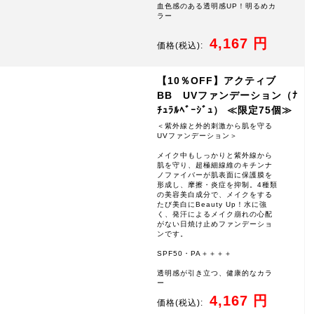
血色感のある透明感UP！明るめカ
ラー
4,167 円
価格
(税込):
【10％OFF】アクティブ
BB UVファンデーション（ﾅ
ﾁｭﾗﾙﾍﾞｰｼﾞｭ） ≪限定75個≫
＜紫外線と外的刺激から肌を守る
UVファンデーション＞
メイク中もしっかりと紫外線から
肌を守り、超極細線維のキチンナ
ノファイバーが肌表面に保護膜を
形成し、摩擦・炎症を抑制。4種類
の美容美白成分で、メイクをする
たび美白にBeauty Up！水に強
く、発汗によるメイク崩れの心配
がない日焼け止めファンデーショ
ンです。
SPF50・PA＋＋＋＋
透明感が引き立つ、健康的なカラ
ー
4,167 円
価格
(税込):