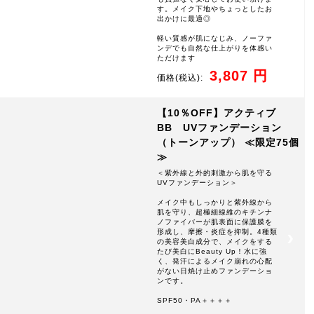
す。メイク下地やちょっとしたお
出かけに最適◎
軽い質感が肌になじみ、ノーファ
ンデでも自然な仕上がりを体感い
ただけます
3,807 円
価格
(税込):
【10％OFF】アクティブ
BB UVファンデーション
（トーンアップ） ≪限定75個
≫
＜紫外線と外的刺激から肌を守る
UVファンデーション＞
メイク中もしっかりと紫外線から
肌を守り、超極細線維のキチンナ
ノファイバーが肌表面に保護膜を
形成し、摩擦・炎症を抑制。4種類
の美容美白成分で、メイクをする
たび美白にBeauty Up！水に強
く、発汗によるメイク崩れの心配
がない日焼け止めファンデーショ
ンです。
SPF50・PA＋＋＋＋