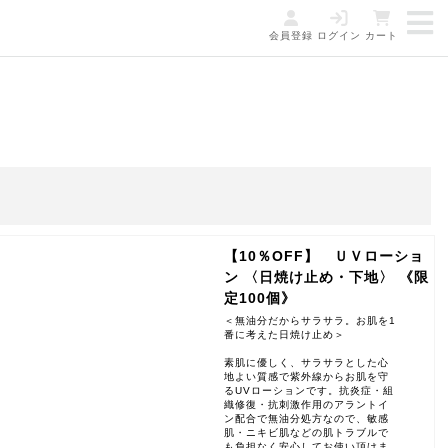
会員登録
ログイン
カート
【10％OFF】 ＵＶローショ
ン 〈日焼け止め・下地〉 《限
定100個》
＜無油分だからサラサラ。お肌を1
番に考えた日焼け止め＞
素肌に優しく、サラサラとした心
地よい質感で紫外線からお肌を守
るUVローションです。抗炎症・組
織修復・抗刺激作用のアラントイ
ン配合で無油分処方なので、敏感
肌・ニキビ肌などの肌トラブルで
も負担なく安心してお使い頂けま